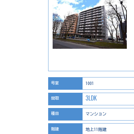
号室
1001
3LDK
間取
種目
マンション
階建
地上11階建