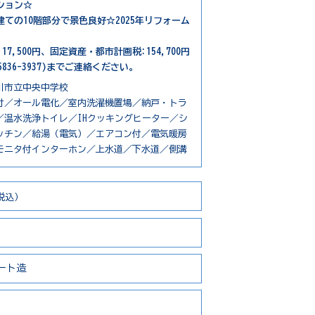
ション☆
ての10階部分で景色良好☆2025年リフォーム
17,500円、固定資産・都市計画税:154,700円
836-3937)までご連絡ください。
川市立中央中学校
付／オール電化／室内洗濯機置場／納戸・トラ
／温水洗浄トイレ／IHクッキングヒーター／シ
ッチン／給湯（電気）／エアコン付／電気暖房
モニタ付インターホン／上水道／下水道／側溝
税込）
ート造