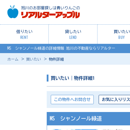
借りたい
貸したい
買いたい
RENT
LEND
BUY
MS シャンノール緑道の詳細情報 旭川の不動産ならリアルター
ホーム
買いたい
物件詳細
買いたい｜物件詳細1
この物件へお問合せ
お気に入りリ
MS シャンノール緑道