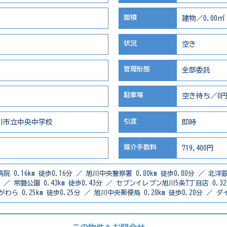
面積
建物／0.00㎡
状況
空き
管理形態
全部委託
駐車場
空き待ち／0円
引渡
川市立中央中学校
即時
媒介手数料
719,400円
.16km 徒歩0.16分 ／ 旭川中央警察署 0.80km 徒歩0.80分 ／ 北洋銀
3分 ／ 常磐公園 0.43km 徒歩0.43分 ／ セブンイレブン旭川5条7丁目店 0.32
わら 0.25km 徒歩0.25分 ／ 旭川中央郵便局 0.28km 徒歩0.28分 ／ ダイ