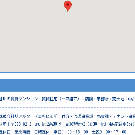
旭川の賃貸マンション・賃貸住宅（一戸建て）・店舗・事務所・売土地・中
株式会社リアルター（本社ビル4F：仲介・流通事業部 売買課・テナント事
住所｜〒078-8212 旭川市2条通19丁目367番地2（交通：旭川4条駅徒歩5分
定休日・営業時間｜日曜定休・平日9：00～18：00 土祝9：00～17：00