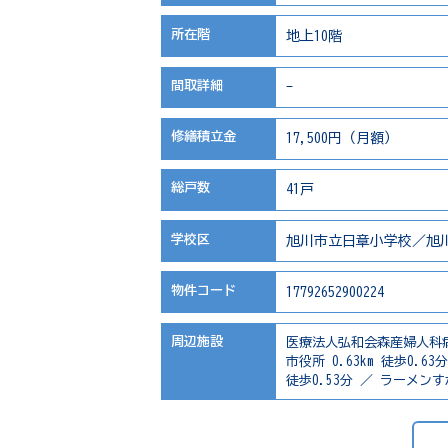
所在階
地上10階
間取詳細
-
修繕積立金
17,500円（月額）
総戸数
41戸
学校区
旭川市立日章小学校／旭
物件コード
17792652900224
周辺施設
医療法人弘和会森産婦人科病院 0
市役所 0.63km 徒歩0.6
徒歩0.53分 ／ ラーメンすが