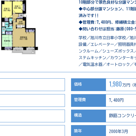
10階部分で景色良好な分譲マン
◆中心部分譲マンション、11階建
済みです!!
◆管理費:7,480円、修繕積立金:
◆問い合わせは担当:藤原(080-5
学校／旭川市立日章小学校／旭
設備／エレベーター／照明器具
ンクルーム／シューズボックス
ステムキッチン／カウンターキ
／電気温水器／オートロック／
1,980
価格
万円（
管理費
7,480円
構造
鉄筋コンクリ
築年
2000年3月