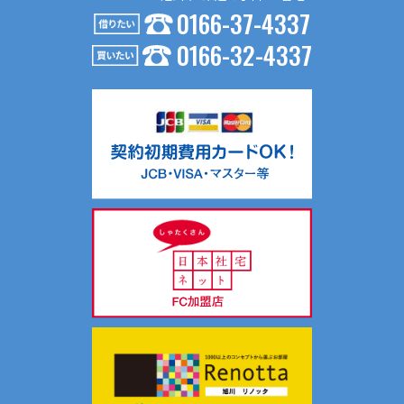
0166-37-4337
４．個人情報の第三者提供
0166-32-4337
お問い合わせ内容が不動産の賃貸仲介・売買仲介の場合、以
下の要領で第三者に提供する場合がございます。
（１）第三者に提供する目的
不動産の賃貸仲介・売買仲介のため
（２）提供する個人情報の項目
氏名、生年月日、住所、電話番号、Ｅメールアドレス等
（３）提供の手段又は方法
入居申込書等、契約書面に記載の上、提供します。
（４）提供を受ける者の組織の種類、属性
不動産の賃貸仲介・売買仲介における相手方
共同利用について当社では、お客様により有益な情報提供を
するためにリアルターグループとして総合的にお客様情報を
共同利用し、サポートしております。
共同利用する情報は、氏名、連絡先、物件情報、物件入居状
況です。