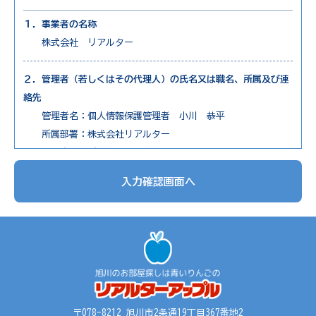
１．事業者の名称
株式会社 リアルター
２．管理者（若しくはその代理人）の氏名又は職名、所属及び連
絡先
管理者名：個人情報保護管理者 小川 恭平
所属部署：株式会社リアルター
連絡先：電話0166-73-7650
入力確認画面へ
３．個人情報の利用目的
1. 不動産物件の紹介
2. 不動産物件の調査
3. お申込の受付と管理
4. お問合せやご質問の受付と回答
5. お客様にとって有用と思われる情報の提供
6. サービス内容の分析、向上
〒078-8212 旭川市2条通19丁目367番地2