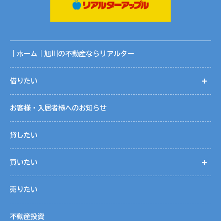
共同利用する範囲は、当社ホームページ記載の関連会社の範
囲です。
共同利用に関する取りまとめは、株式会社リアルターの個人
情報保護管理者が行っております。
｜ホーム｜旭川の不動産ならリアルター
５．個人情報取扱いの委託
借りたい
開
当社は事業運営上、お客様により良いサービスを提供するた
めに業務の一部を外部に委託しています。業務委託先に対し
お客様・入居者様へのお知らせ
ては、個人情報を預けることがあります。この場合、個人情
報を適切に取り扱っていると認められる委託先を選定し、契
貸したい
約等において個人情報の適正管理・機密保持などによりお客
様の個人情報の漏洩防止に必要な事項を取決め、適切な管理
買いたい
開
を実施させます。
売りたい
６．個人情報の開示等の請求
お客様は、当社に対してご自身の個人情報の開示等（利用目
不動産投資
的の通知、開示、内容の訂正・追加・削除、利用の停止また