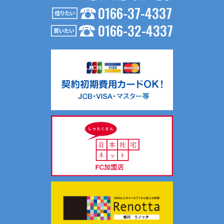
0166-37-4337
４．個人情報の第三者提供
0166-32-4337
お問い合わせ内容が不動産の賃貸仲介・売買仲介の場合、以
下の要領で第三者に提供する場合がございます。
（１）第三者に提供する目的
不動産の賃貸仲介・売買仲介のため
（２）提供する個人情報の項目
氏名、生年月日、住所、電話番号、Ｅメールアドレス等
（３）提供の手段又は方法
入居申込書等、契約書面に記載の上、提供します。
（４）提供を受ける者の組織の種類、属性
不動産の賃貸仲介・売買仲介における相手方
共同利用について当社では、お客様により有益な情報提供を
するためにリアルターグループとして総合的にお客様情報を
共同利用し、サポートしております。
共同利用する情報は、氏名、連絡先、物件情報、物件入居状
況です。