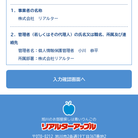
１．事業者の名称
株式会社 リアルター
２．管理者（若しくはその代理人）の氏名又は職名、所属及び連
絡先
管理者名：個人情報保護管理者 小川 恭平
所属部署：株式会社リアルター
連絡先：電話0166-73-7650
入力確認画面へ
３．個人情報の利用目的
1. 不動産物件の紹介
2. 不動産物件の調査
3. お申込の受付と管理
4. お問合せやご質問の受付と回答
5. お客様にとって有用と思われる情報の提供
6. サービス内容の分析、向上
〒078-8212 旭川市2条通19丁目367番地2