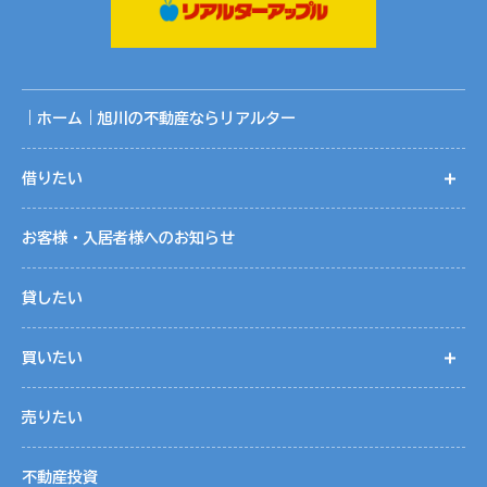
共同利用する範囲は、当社ホームページ記載の関連会社の範
囲です。
共同利用に関する取りまとめは、株式会社リアルターの個人
情報保護管理者が行っております。
｜ホーム｜旭川の不動産ならリアルター
５．個人情報取扱いの委託
借りたい
開
当社は事業運営上、お客様により良いサービスを提供するた
めに業務の一部を外部に委託しています。業務委託先に対し
お客様・入居者様へのお知らせ
ては、個人情報を預けることがあります。この場合、個人情
報を適切に取り扱っていると認められる委託先を選定し、契
貸したい
約等において個人情報の適正管理・機密保持などによりお客
様の個人情報の漏洩防止に必要な事項を取決め、適切な管理
買いたい
開
を実施させます。
売りたい
６．個人情報の開示等の請求
お客様は、当社に対してご自身の個人情報の開示等（利用目
不動産投資
的の通知、開示、内容の訂正・追加・削除、利用の停止また