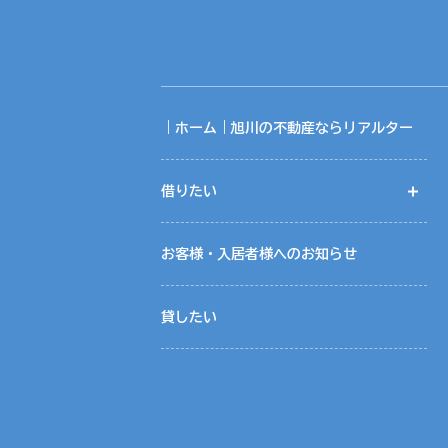
氏名、生年月日、住所、電話番号、Ｅメ
（３）提供の手段又は方法
入居申込書等、契約書面に記載の上、提
（４）提供を受ける者の組織の種類、属
不動産の賃貸仲介・売買仲介における相
｜ホーム｜旭川の不動産ならリアルター
共同利用について当社では、お客様によ
借りたい
開
共同利用する情報は、氏名、連絡先、物
共同利用する範囲は、当社ホームページ
共同利用に関する取りまとめは、株式会
お客様・入居者様へのお知らせ
５．個人情報取扱いの委託
貸したい
当社は事業運営上、お客様により良いサ
この場合、個人情報を適切に取り扱って
に必要な事項を取決め、適切な管理を実
６．個人情報の開示等の請求