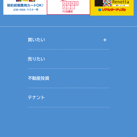
ールアドレス等
供します。
性
手方
買いたい
開く
り有益な情報提供をするためにリアルターグループとして総合的にお客様情
く
件情報、物件入居状況です。
売りたい
記載の関連会社の範囲です。
社リアルターの個人情報保護管理者が行っております。
不動産投資
テナント
ービスを提供するために業務の一部を外部に委託しています。業務委託先に
いると認められる委託先を選定し、契約等において個人情報の適正管理・機
施させます。