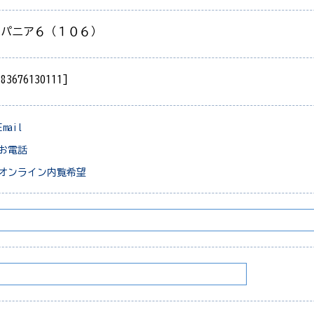
スパニア６（１０６）
383676130111]
Email
お電話
オンライン内覧希望