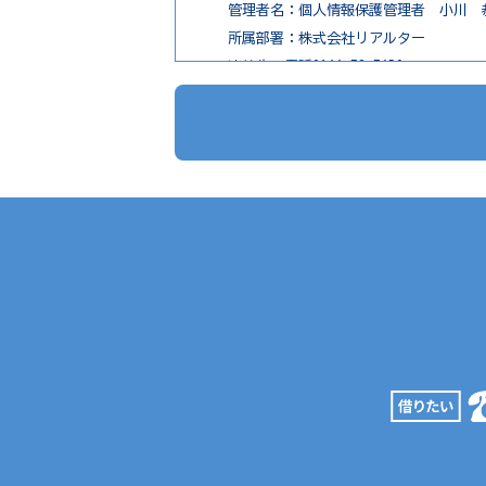
管理者名：個人情報保護管理者 小川 
所属部署：株式会社リアルター
連絡先：電話0166-73-7650
３．個人情報の利用目的
1. 不動産物件の紹介
2. 不動産物件の調査
3. お申込の受付と管理
4. お問合せやご質問の受付と回答
5. お客様にとって有用と思われる情報
6. サービス内容の分析、向上
４．個人情報の第三者提供
お問い合わせ内容が不動産の賃貸仲介・
（１）第三者に提供する目的
不動産の賃貸仲介・売買仲介のため
（２）提供する個人情報の項目