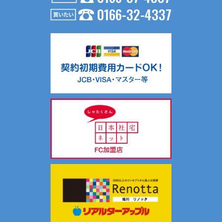
0166-32-4337
お問い合わせ内容が不動産の賃貸仲介・売買仲介の場合、以
下の要領で第三者に提供する場合がございます。
（１）第三者に提供する目的
不動産の賃貸仲介・売買仲介のため
（２）提供する個人情報の項目
氏名、生年月日、住所、電話番号、Ｅメールアドレス等
（３）提供の手段又は方法
入居申込書等、契約書面に記載の上、提供します。
（４）提供を受ける者の組織の種類、属性
不動産の賃貸仲介・売買仲介における相手方
共同利用について当社では、お客様により有益な情報提供を
するためにリアルターグループとして総合的にお客様情報を
共同利用し、サポートしております。
共同利用する情報は、氏名、連絡先、物件情報、物件入居状
況です。
共同利用する範囲は、当社ホームページ記載の関連会社の範