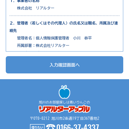
１．事業者の名称
株式会社 リアルター
２．管理者（若しくはその代理人）の氏名又は職名、所属及び連
絡先
管理者名：個人情報保護管理者 小川 恭平
所属部署：株式会社リアルター
連絡先：電話0166-73-7650
入力確認画面へ
３．個人情報の利用目的
1. 不動産物件の紹介
2. 不動産物件の調査
3. お申込の受付と管理
4. お問合せやご質問の受付と回答
5. お客様にとって有用と思われる情報の提供
6. サービス内容の分析、向上
〒078-8212 旭川市2条通19丁目367番地2
0166-37-4337
４．個人情報の第三者提供