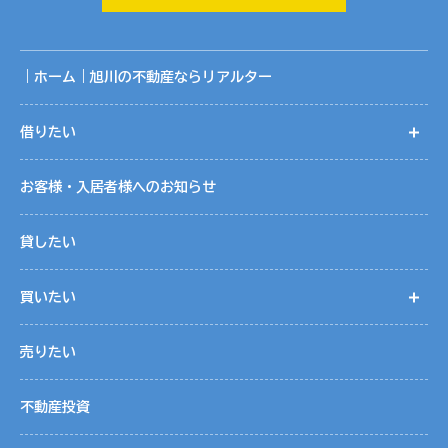
囲です。
共同利用に関する取りまとめは、株式会社リアルターの個人
情報保護管理者が行っております。
｜ホーム｜旭川の不動産ならリアルター
５．個人情報取扱いの委託
借りたい
開
当社は事業運営上、お客様により良いサービスを提供するた
めに業務の一部を外部に委託しています。業務委託先に対し
お客様・入居者様へのお知らせ
ては、個人情報を預けることがあります。この場合、個人情
報を適切に取り扱っていると認められる委託先を選定し、契
貸したい
約等において個人情報の適正管理・機密保持などによりお客
様の個人情報の漏洩防止に必要な事項を取決め、適切な管理
買いたい
開
を実施させます。
売りたい
６．個人情報の開示等の請求
お客様は、当社に対してご自身の個人情報の開示等（利用目
不動産投資
的の通知、開示、内容の訂正・追加・削除、利用の停止また
は消去、第三者への提供の停止）に関して、当社「個人情報