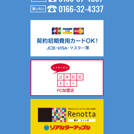
0166-32-4337
お問い合わせ内容が不動産の賃貸仲介・売買仲介の場合、以
下の要領で第三者に提供する場合がございます。
（１）第三者に提供する目的
不動産の賃貸仲介・売買仲介のため
（２）提供する個人情報の項目
氏名、生年月日、住所、電話番号、Ｅメールアドレス等
（３）提供の手段又は方法
入居申込書等、契約書面に記載の上、提供します。
（４）提供を受ける者の組織の種類、属性
不動産の賃貸仲介・売買仲介における相手方
共同利用について当社では、お客様により有益な情報提供を
するためにリアルターグループとして総合的にお客様情報を
共同利用し、サポートしております。
共同利用する情報は、氏名、連絡先、物件情報、物件入居状
況です。
共同利用する範囲は、当社ホームページ記載の関連会社の範