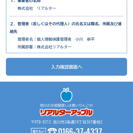
１．事業者の名称
株式会社 リアルター
２．管理者（若しくはその代理人）の氏名又は職名、所属及び連
絡先
管理者名：個人情報保護管理者 小川 恭平
所属部署：株式会社リアルター
連絡先：電話0166-73-7650
入力確認画面へ
３．個人情報の利用目的
1. 不動産物件の紹介
2. 不動産物件の調査
3. お申込の受付と管理
4. お問合せやご質問の受付と回答
5. お客様にとって有用と思われる情報の提供
6. サービス内容の分析、向上
〒078-8212 旭川市2条通19丁目367番地2
0166-37-4337
４．個人情報の第三者提供