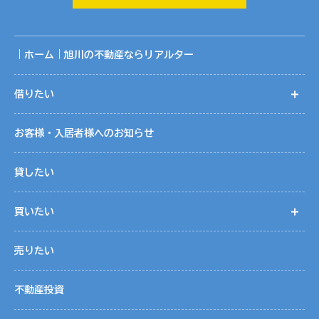
囲です。
共同利用に関する取りまとめは、株式会社リアルターの個人
情報保護管理者が行っております。
｜ホーム｜旭川の不動産ならリアルター
５．個人情報取扱いの委託
借りたい
開
当社は事業運営上、お客様により良いサービスを提供するた
めに業務の一部を外部に委託しています。業務委託先に対し
お客様・入居者様へのお知らせ
ては、個人情報を預けることがあります。この場合、個人情
報を適切に取り扱っていると認められる委託先を選定し、契
貸したい
約等において個人情報の適正管理・機密保持などによりお客
様の個人情報の漏洩防止に必要な事項を取決め、適切な管理
買いたい
開
を実施させます。
売りたい
６．個人情報の開示等の請求
お客様は、当社に対してご自身の個人情報の開示等（利用目
不動産投資
的の通知、開示、内容の訂正・追加・削除、利用の停止また
は消去、第三者への提供の停止）に関して、当社「個人情報