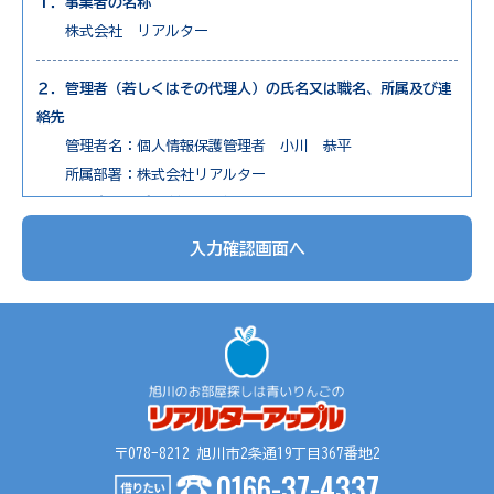
１．事業者の名称
株式会社 リアルター
２．管理者（若しくはその代理人）の氏名又は職名、所属及び連
絡先
管理者名：個人情報保護管理者 小川 恭平
所属部署：株式会社リアルター
連絡先：電話0166-73-7650
入力確認画面へ
３．個人情報の利用目的
1. 不動産物件の紹介
2. 不動産物件の調査
3. お申込の受付と管理
4. お問合せやご質問の受付と回答
5. お客様にとって有用と思われる情報の提供
6. サービス内容の分析、向上
〒078-8212 旭川市2条通19丁目367番地2
0166-37-4337
４．個人情報の第三者提供