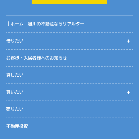
囲です。
共同利用に関する取りまとめは、株式会社リアルターの個人
情報保護管理者が行っております。
｜ホーム｜旭川の不動産ならリアルター
５．個人情報取扱いの委託
借りたい
開
当社は事業運営上、お客様により良いサービスを提供するた
めに業務の一部を外部に委託しています。業務委託先に対し
お客様・入居者様へのお知らせ
ては、個人情報を預けることがあります。この場合、個人情
報を適切に取り扱っていると認められる委託先を選定し、契
貸したい
約等において個人情報の適正管理・機密保持などによりお客
様の個人情報の漏洩防止に必要な事項を取決め、適切な管理
買いたい
開
を実施させます。
売りたい
６．個人情報の開示等の請求
お客様は、当社に対してご自身の個人情報の開示等（利用目
不動産投資
的の通知、開示、内容の訂正・追加・削除、利用の停止また
は消去、第三者への提供の停止）に関して、当社「個人情報