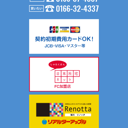
0166-32-4337
お問い合わせ内容が不動産の賃貸仲介・売買仲介の場合、以
下の要領で第三者に提供する場合がございます。
（１）第三者に提供する目的
不動産の賃貸仲介・売買仲介のため
（２）提供する個人情報の項目
氏名、生年月日、住所、電話番号、Ｅメールアドレス等
（３）提供の手段又は方法
入居申込書等、契約書面に記載の上、提供します。
（４）提供を受ける者の組織の種類、属性
不動産の賃貸仲介・売買仲介における相手方
共同利用について当社では、お客様により有益な情報提供を
するためにリアルターグループとして総合的にお客様情報を
共同利用し、サポートしております。
共同利用する情報は、氏名、連絡先、物件情報、物件入居状
況です。
共同利用する範囲は、当社ホームページ記載の関連会社の範