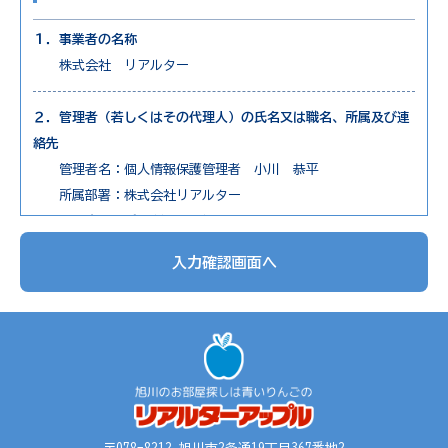
１．事業者の名称
株式会社 リアルター
２．管理者（若しくはその代理人）の氏名又は職名、所属及び連
絡先
管理者名：個人情報保護管理者 小川 恭平
所属部署：株式会社リアルター
連絡先：電話0166-73-7650
入力確認画面へ
３．個人情報の利用目的
1. 不動産物件の紹介
2. 不動産物件の調査
3. お申込の受付と管理
4. お問合せやご質問の受付と回答
5. お客様にとって有用と思われる情報の提供
6. サービス内容の分析、向上