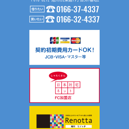
〒078-8212 旭川市2条通19丁目367番地2
0166-37-4337
４．個人情報の第三者提供
0166-32-4337
お問い合わせ内容が不動産の賃貸仲介・売買仲介の場合、以
下の要領で第三者に提供する場合がございます。
（１）第三者に提供する目的
不動産の賃貸仲介・売買仲介のため
（２）提供する個人情報の項目
氏名、生年月日、住所、電話番号、Ｅメールアドレス等
（３）提供の手段又は方法
入居申込書等、契約書面に記載の上、提供します。
（４）提供を受ける者の組織の種類、属性
不動産の賃貸仲介・売買仲介における相手方
共同利用について当社では、お客様により有益な情報提供を
するためにリアルターグループとして総合的にお客様情報を
共同利用し、サポートしております。
共同利用する情報は、氏名、連絡先、物件情報、物件入居状