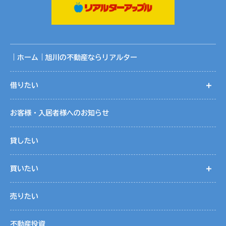
況です。
共同利用する範囲は、当社ホームページ記載の関連会社の範
囲です。
共同利用に関する取りまとめは、株式会社リアルターの個人
情報保護管理者が行っております。
｜ホーム｜旭川の不動産ならリアルター
５．個人情報取扱いの委託
借りたい
開
当社は事業運営上、お客様により良いサービスを提供するた
めに業務の一部を外部に委託しています。業務委託先に対し
お客様・入居者様へのお知らせ
ては、個人情報を預けることがあります。この場合、個人情
報を適切に取り扱っていると認められる委託先を選定し、契
貸したい
約等において個人情報の適正管理・機密保持などによりお客
様の個人情報の漏洩防止に必要な事項を取決め、適切な管理
買いたい
開
を実施させます。
売りたい
６．個人情報の開示等の請求
お客様は、当社に対してご自身の個人情報の開示等（利用目
不動産投資
的の通知、開示、内容の訂正・追加・削除、利用の停止また