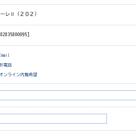
ナーレⅡ（２０２）
782835800095]
Email
お電話
オンライン内覧希望