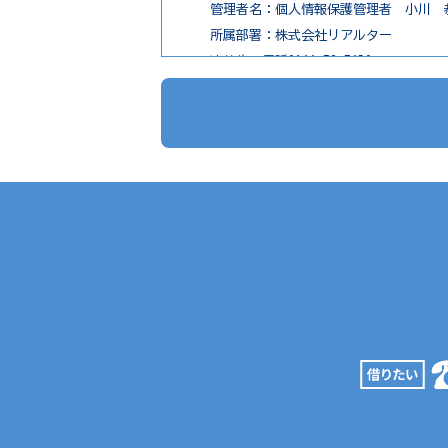
管理者名：個人情報保護管理者 小川 
所属部署：株式会社リアルター
連絡先：電話0166-73-7650
３．個人情報の利用目的
1. 不動産物件の紹介
2. 不動産物件の調査
3. お申込の受付と管理
4. お問合せやご質問の受付と回答
5. お客様にとって有用と思われる情報
6. サービス内容の分析、向上
４．個人情報の第三者提供
お問い合わせ内容が不動産の賃貸仲介・
（１）第三者に提供する目的
不動産の賃貸仲介・売買仲介のため
（２）提供する個人情報の項目