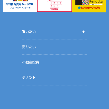
ールアドレス等
供します。
性
手方
買いたい
開く
り有益な情報提供をするためにリアルターグループとして総合的にお客様情
く
件情報、物件入居状況です。
売りたい
記載の関連会社の範囲です。
社リアルターの個人情報保護管理者が行っております。
不動産投資
テナント
ービスを提供するために業務の一部を外部に委託しています。業務委託先に
いると認められる委託先を選定し、契約等において個人情報の適正管理・機
施させます。