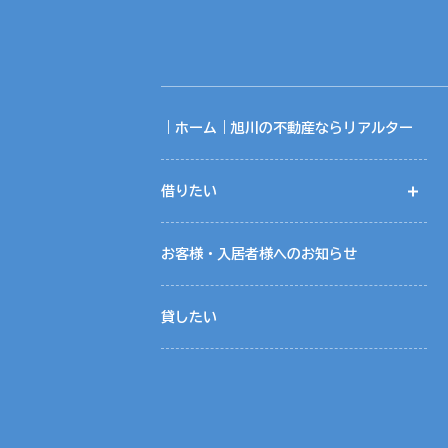
氏名、生年月日、住所、電話番号、Ｅメ
（３）提供の手段又は方法
入居申込書等、契約書面に記載の上、提
（４）提供を受ける者の組織の種類、属
不動産の賃貸仲介・売買仲介における相
｜ホーム｜旭川の不動産ならリアルター
共同利用について当社では、お客様によ
借りたい
開
共同利用する情報は、氏名、連絡先、物
共同利用する範囲は、当社ホームページ
共同利用に関する取りまとめは、株式会
お客様・入居者様へのお知らせ
５．個人情報取扱いの委託
貸したい
当社は事業運営上、お客様により良いサ
この場合、個人情報を適切に取り扱って
に必要な事項を取決め、適切な管理を実
６．個人情報の開示等の請求