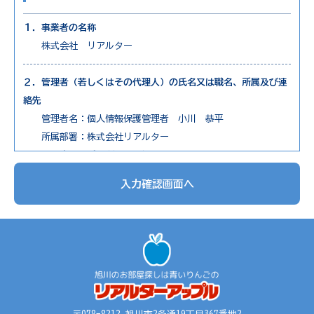
１．事業者の名称
株式会社 リアルター
２．管理者（若しくはその代理人）の氏名又は職名、所属及び連
絡先
管理者名：個人情報保護管理者 小川 恭平
所属部署：株式会社リアルター
連絡先：電話0166-73-7650
入力確認画面へ
３．個人情報の利用目的
1. 不動産物件の紹介
2. 不動産物件の調査
3. お申込の受付と管理
4. お問合せやご質問の受付と回答
5. お客様にとって有用と思われる情報の提供
6. サービス内容の分析、向上