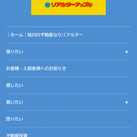
況です。
共同利用する範囲は、当社ホームページ記載の関連会社の範
囲です。
共同利用に関する取りまとめは、株式会社リアルターの個人
情報保護管理者が行っております。
｜ホーム｜旭川の不動産ならリアルター
５．個人情報取扱いの委託
借りたい
開
当社は事業運営上、お客様により良いサービスを提供するた
めに業務の一部を外部に委託しています。業務委託先に対し
お客様・入居者様へのお知らせ
ては、個人情報を預けることがあります。この場合、個人情
報を適切に取り扱っていると認められる委託先を選定し、契
貸したい
約等において個人情報の適正管理・機密保持などによりお客
様の個人情報の漏洩防止に必要な事項を取決め、適切な管理
買いたい
開
を実施させます。
売りたい
６．個人情報の開示等の請求
お客様は、当社に対してご自身の個人情報の開示等（利用目
不動産投資
的の通知、開示、内容の訂正・追加・削除、利用の停止また