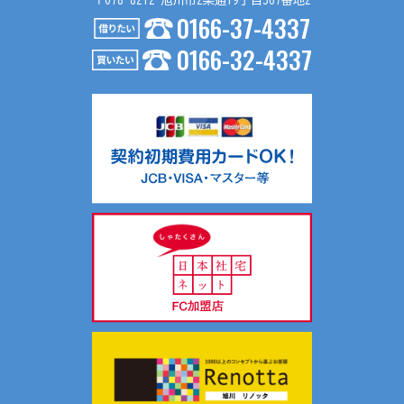
〒078-8212 旭川市2条通19丁目367番地2
0166-37-4337
４．個人情報の第三者提供
0166-32-4337
お問い合わせ内容が不動産の賃貸仲介・売買仲介の場合、以
下の要領で第三者に提供する場合がございます。
（１）第三者に提供する目的
不動産の賃貸仲介・売買仲介のため
（２）提供する個人情報の項目
氏名、生年月日、住所、電話番号、Ｅメールアドレス等
（３）提供の手段又は方法
入居申込書等、契約書面に記載の上、提供します。
（４）提供を受ける者の組織の種類、属性
不動産の賃貸仲介・売買仲介における相手方
共同利用について当社では、お客様により有益な情報提供を
するためにリアルターグループとして総合的にお客様情報を
共同利用し、サポートしております。
共同利用する情報は、氏名、連絡先、物件情報、物件入居状