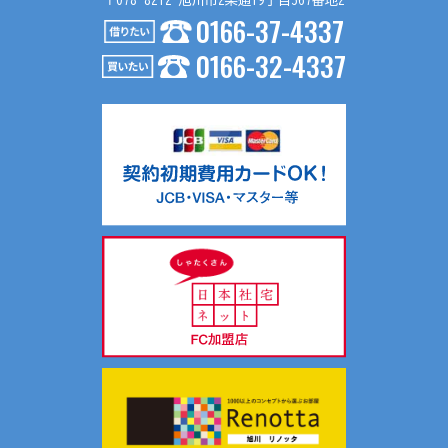
〒078-8212 旭川市2条通19丁目367番地2
0166-37-4337
４．個人情報の第三者提供
0166-32-4337
お問い合わせ内容が不動産の賃貸仲介・売買仲介の場合、以
下の要領で第三者に提供する場合がございます。
（１）第三者に提供する目的
不動産の賃貸仲介・売買仲介のため
（２）提供する個人情報の項目
氏名、生年月日、住所、電話番号、Ｅメールアドレス等
（３）提供の手段又は方法
入居申込書等、契約書面に記載の上、提供します。
（４）提供を受ける者の組織の種類、属性
不動産の賃貸仲介・売買仲介における相手方
共同利用について当社では、お客様により有益な情報提供を
するためにリアルターグループとして総合的にお客様情報を
共同利用し、サポートしております。
共同利用する情報は、氏名、連絡先、物件情報、物件入居状