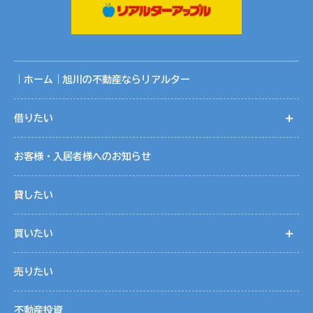
況です。
共同利用する範囲は、当社ホームページ記載の関連会社の範
囲です。
共同利用に関する取りまとめは、株式会社リアルターの個人
情報保護管理者が行っております。
｜ホーム｜旭川の不動産ならリアルター
５．個人情報取扱いの委託
借りたい
開
当社は事業運営上、お客様により良いサービスを提供するた
めに業務の一部を外部に委託しています。業務委託先に対し
お客様・入居者様へのお知らせ
ては、個人情報を預けることがあります。この場合、個人情
報を適切に取り扱っていると認められる委託先を選定し、契
貸したい
約等において個人情報の適正管理・機密保持などによりお客
様の個人情報の漏洩防止に必要な事項を取決め、適切な管理
買いたい
開
を実施させます。
売りたい
６．個人情報の開示等の請求
お客様は、当社に対してご自身の個人情報の開示等（利用目
不動産投資
的の通知、開示、内容の訂正・追加・削除、利用の停止また