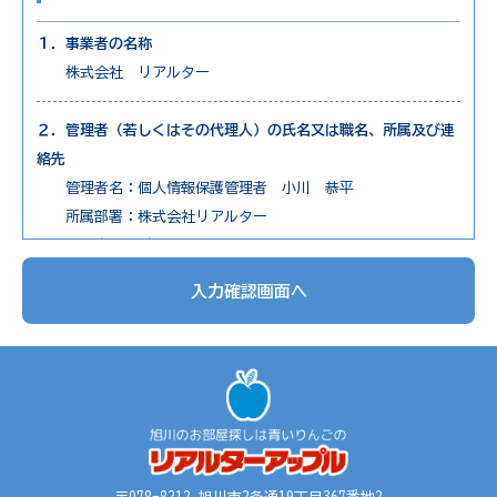
１．事業者の名称
株式会社 リアルター
２．管理者（若しくはその代理人）の氏名又は職名、所属及び連
絡先
管理者名：個人情報保護管理者 小川 恭平
所属部署：株式会社リアルター
連絡先：電話0166-73-7650
入力確認画面へ
３．個人情報の利用目的
1. 不動産物件の紹介
2. 不動産物件の調査
3. お申込の受付と管理
4. お問合せやご質問の受付と回答
5. お客様にとって有用と思われる情報の提供
6. サービス内容の分析、向上