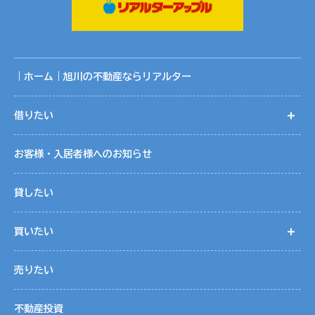
共同利用する範囲は、当社ホームページ記載の関連会社の範
囲です。
共同利用に関する取りまとめは、株式会社リアルターの個人
情報保護管理者が行っております。
｜ホーム｜旭川の不動産ならリアルター
５．個人情報取扱いの委託
借りたい
開
当社は事業運営上、お客様により良いサービスを提供するた
めに業務の一部を外部に委託しています。業務委託先に対し
お客様・入居者様へのお知らせ
ては、個人情報を預けることがあります。この場合、個人情
報を適切に取り扱っていると認められる委託先を選定し、契
貸したい
約等において個人情報の適正管理・機密保持などによりお客
様の個人情報の漏洩防止に必要な事項を取決め、適切な管理
買いたい
開
を実施させます。
売りたい
６．個人情報の開示等の請求
お客様は、当社に対してご自身の個人情報の開示等（利用目
不動産投資
的の通知、開示、内容の訂正・追加・削除、利用の停止また