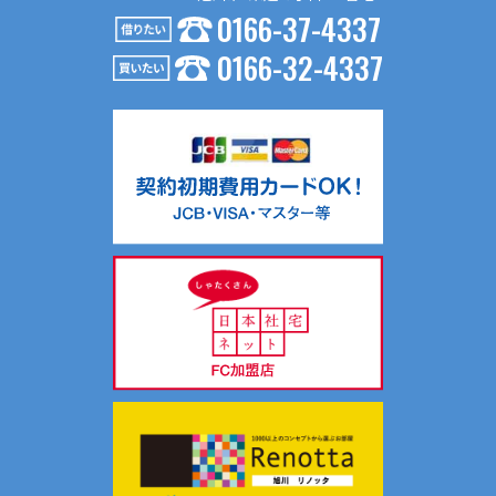
0166-37-4337
４．個人情報の第三者提供
0166-32-4337
お問い合わせ内容が不動産の賃貸仲介・売買仲介の場合、以
下の要領で第三者に提供する場合がございます。
（１）第三者に提供する目的
不動産の賃貸仲介・売買仲介のため
（２）提供する個人情報の項目
氏名、生年月日、住所、電話番号、Ｅメールアドレス等
（３）提供の手段又は方法
入居申込書等、契約書面に記載の上、提供します。
（４）提供を受ける者の組織の種類、属性
不動産の賃貸仲介・売買仲介における相手方
共同利用について当社では、お客様により有益な情報提供を
するためにリアルターグループとして総合的にお客様情報を
共同利用し、サポートしております。
共同利用する情報は、氏名、連絡先、物件情報、物件入居状
況です。