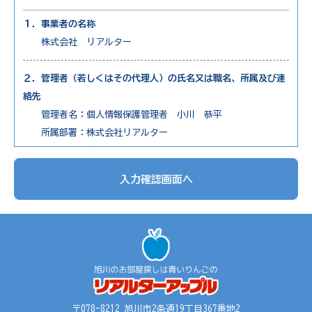
１．事業者の名称
株式会社 リアルター
２．管理者（若しくはその代理人）の氏名又は職名、所属及び連
絡先
管理者名：個人情報保護管理者 小川 恭平
所属部署：株式会社リアルター
連絡先：電話0166-73-7650
入力確認画面へ
３．個人情報の利用目的
1. 不動産物件の紹介
2. 不動産物件の調査
3. お申込の受付と管理
4. お問合せやご質問の受付と回答
5. お客様にとって有用と思われる情報の提供
6. サービス内容の分析、向上
〒078-8212 旭川市2条通19丁目367番地2