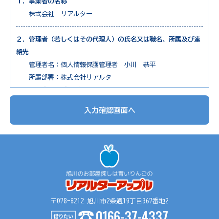
１．事業者の名称
株式会社 リアルター
２．管理者（若しくはその代理人）の氏名又は職名、所属及び連
絡先
管理者名：個人情報保護管理者 小川 恭平
所属部署：株式会社リアルター
連絡先：電話0166-73-7650
入力確認画面へ
３．個人情報の利用目的
1. 不動産物件の紹介
2. 不動産物件の調査
3. お申込の受付と管理
4. お問合せやご質問の受付と回答
5. お客様にとって有用と思われる情報の提供
6. サービス内容の分析、向上
〒078-8212 旭川市2条通19丁目367番地2
0166-37-4337
４．個人情報の第三者提供