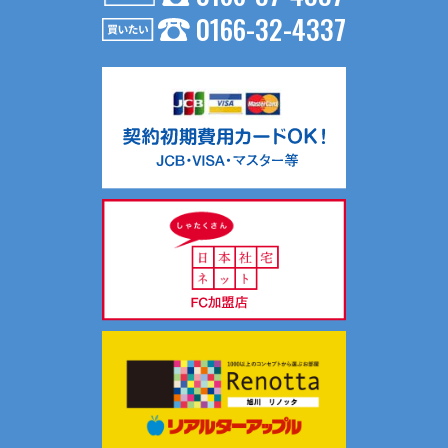
0166-32-4337
お問い合わせ内容が不動産の賃貸仲介・売買仲介の場合、以
下の要領で第三者に提供する場合がございます。
（１）第三者に提供する目的
不動産の賃貸仲介・売買仲介のため
（２）提供する個人情報の項目
氏名、生年月日、住所、電話番号、Ｅメールアドレス等
（３）提供の手段又は方法
入居申込書等、契約書面に記載の上、提供します。
（４）提供を受ける者の組織の種類、属性
不動産の賃貸仲介・売買仲介における相手方
共同利用について当社では、お客様により有益な情報提供を
するためにリアルターグループとして総合的にお客様情報を
共同利用し、サポートしております。
共同利用する情報は、氏名、連絡先、物件情報、物件入居状
況です。
共同利用する範囲は、当社ホームページ記載の関連会社の範