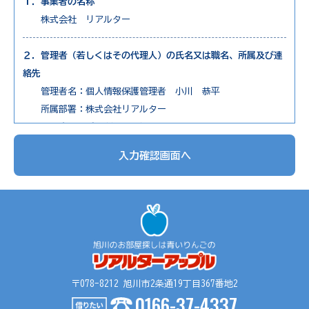
１．事業者の名称
株式会社 リアルター
２．管理者（若しくはその代理人）の氏名又は職名、所属及び連
絡先
管理者名：個人情報保護管理者 小川 恭平
所属部署：株式会社リアルター
連絡先：電話0166-73-7650
入力確認画面へ
３．個人情報の利用目的
1. 不動産物件の紹介
2. 不動産物件の調査
3. お申込の受付と管理
4. お問合せやご質問の受付と回答
5. お客様にとって有用と思われる情報の提供
6. サービス内容の分析、向上
〒078-8212 旭川市2条通19丁目367番地2
0166-37-4337
４．個人情報の第三者提供