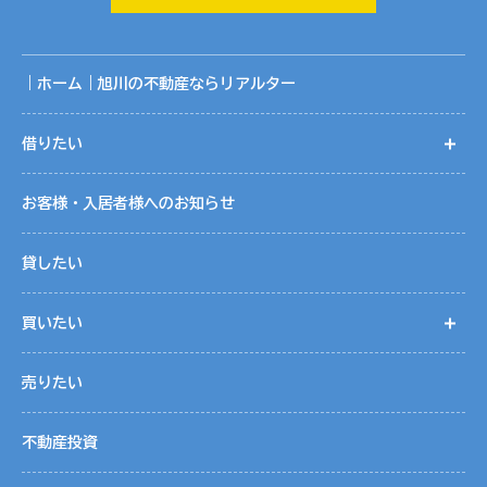
囲です。
共同利用に関する取りまとめは、株式会社リアルターの個人
情報保護管理者が行っております。
｜ホーム｜旭川の不動産ならリアルター
５．個人情報取扱いの委託
借りたい
開
当社は事業運営上、お客様により良いサービスを提供するた
めに業務の一部を外部に委託しています。業務委託先に対し
お客様・入居者様へのお知らせ
ては、個人情報を預けることがあります。この場合、個人情
報を適切に取り扱っていると認められる委託先を選定し、契
貸したい
約等において個人情報の適正管理・機密保持などによりお客
様の個人情報の漏洩防止に必要な事項を取決め、適切な管理
買いたい
開
を実施させます。
売りたい
６．個人情報の開示等の請求
お客様は、当社に対してご自身の個人情報の開示等（利用目
不動産投資
的の通知、開示、内容の訂正・追加・削除、利用の停止また
は消去、第三者への提供の停止）に関して、当社「個人情報