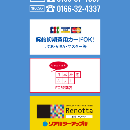
0166-32-4337
お問い合わせ内容が不動産の賃貸仲介・売買仲介の場合、以
下の要領で第三者に提供する場合がございます。
（１）第三者に提供する目的
不動産の賃貸仲介・売買仲介のため
（２）提供する個人情報の項目
氏名、生年月日、住所、電話番号、Ｅメールアドレス等
（３）提供の手段又は方法
入居申込書等、契約書面に記載の上、提供します。
（４）提供を受ける者の組織の種類、属性
不動産の賃貸仲介・売買仲介における相手方
共同利用について当社では、お客様により有益な情報提供を
するためにリアルターグループとして総合的にお客様情報を
共同利用し、サポートしております。
共同利用する情報は、氏名、連絡先、物件情報、物件入居状
況です。
共同利用する範囲は、当社ホームページ記載の関連会社の範