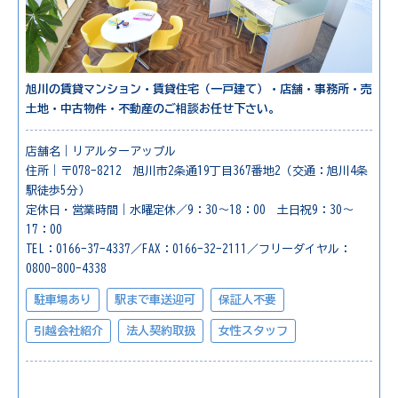
旭川の賃貸マンション・賃貸住宅（一戸建て）・店舗・事務所・売
土地・中古物件・不動産のご相談お任せ下さい。
店舗名｜リアルターアップル
住所｜〒078-8212 旭川市2条通19丁目367番地2（交通：旭川4条
駅徒歩5分）
定休日・営業時間｜水曜定休／9：30～18：00 土日祝9：30～
17：00
TEL：0166-37-4337／FAX：0166-32-2111／フリーダイヤル：
0800-800-4338
駐車場あり
駅まで車送迎可
保証人不要
引越会社紹介
法人契約取扱
女性スタッフ