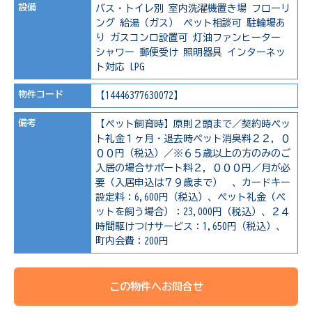
設備
バス・トイレ別
室内洗濯機置き場
フローリ
ング
給湯（ガス）
ペット相談可
駐輪場あ
り
ガスコンロ設置可
灯油ファンヒーター
シャワー
郵便受け
照明器具
インターネッ
ト対応
LPG
物件コード
【14446377630072】
備考
【ペット飼育時】原則２頭まで／契約時ペッ
ト礼金１ヶ月・退去時ペット消臭料２２，０
００円（税込）／※６５歳以上の方のみのご
入居の場合サポート料２，０００円／月が必
要（入居申込は７９歳まで） 、カードキー
設定料：6,600円（税込）、ペット礼金（ペ
ットを飼う場合）：23,000円（税込）、２４
時間駆けつけサービス：1,650円（税込）、
町内会費：200円
この物件へお問合せ