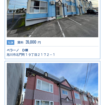
35,000
1LDK
賃料
円
ベラーノ Ｄ棟
旭川市北門町１９丁目２１７２－１