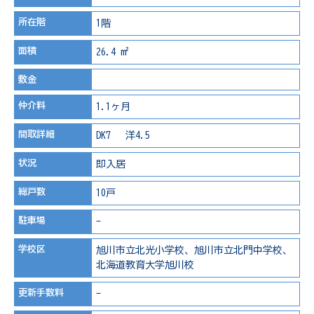
所在階
1階
面積
26.4 m²
敷金
仲介料
1.1ヶ月
間取詳細
DK7 洋4.5
状況
即入居
総戸数
10戸
駐車場
-
学校区
旭川市立北光小学校、旭川市立北門中学校、
北海道教育大学旭川校
更新手数料
-