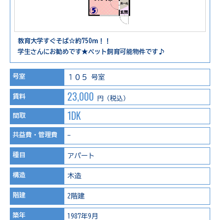
教育大学すぐそば☆約750ｍ！！
学生さんにお勧めです★ペット飼育可能物件です♪
号室
１０５ 号室
23,000
賃料
円（税込）
1DK
間取
共益費・管理費
-
種目
アパート
構造
木造
階建
2階建
築年
1987年9月