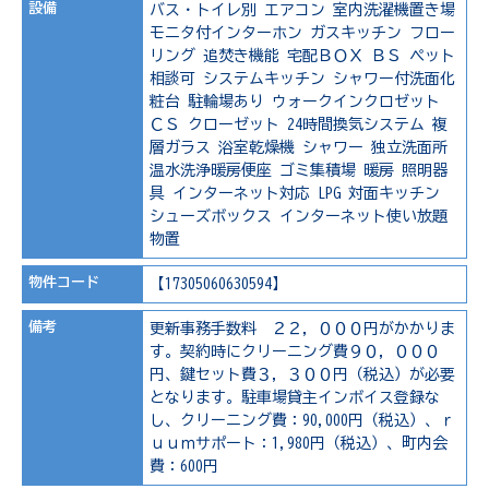
設備
バス・トイレ別
エアコン
室内洗濯機置き場
モニタ付インターホン
ガスキッチン
フロー
リング
追焚き機能
宅配ＢＯＸ
ＢＳ
ペット
相談可
システムキッチン
シャワー付洗面化
粧台
駐輪場あり
ウォークインクロゼット
ＣＳ
クローゼット
24時間換気システム
複
層ガラス
浴室乾燥機
シャワー
独立洗面所
温水洗浄暖房便座
ゴミ集積場
暖房
照明器
具
インターネット対応
LPG
対面キッチン
シューズボックス
インターネット使い放題
物置
物件コード
【17305060630594】
備考
更新事務手数料 ２２，０００円がかかりま
す。契約時にクリーニング費９０，０００
円、鍵セット費３，３００円（税込）が必要
となります。駐車場貸主インボイス登録な
し、クリーニング費：90,000円（税込）、ｒ
ｕｕｍサポート：1,980円（税込）、町内会
費：600円