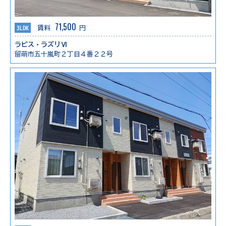
71,500
3LDK
賃料
円
ラピス・ラズリⅥ
留萌市五十嵐町２丁目４番２２号