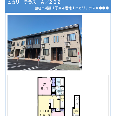
ヒカリ テラス Ａ／２０２
留萌市潮静１丁目４番地１ヒカリテラスＡ●●●