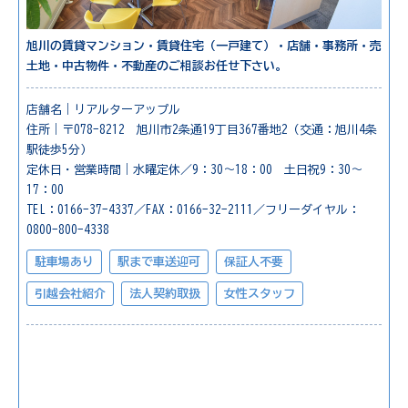
旭川の賃貸マンション・賃貸住宅（一戸建て）・店舗・事務所・売
土地・中古物件・不動産のご相談お任せ下さい。
店舗名｜リアルターアップル
住所｜〒078-8212 旭川市2条通19丁目367番地2（交通：旭川4条
駅徒歩5分）
定休日・営業時間｜水曜定休／9：30～18：00 土日祝9：30～
17：00
TEL：0166-37-4337／FAX：0166-32-2111／フリーダイヤル：
0800-800-4338
駐車場あり
駅まで車送迎可
保証人不要
引越会社紹介
法人契約取扱
女性スタッフ