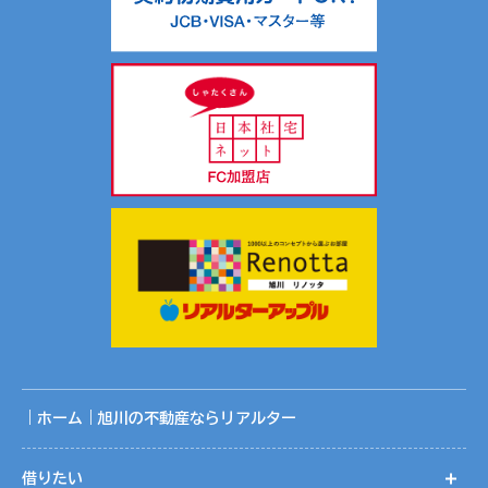
｜ホーム｜旭川の不動産ならリアルター
借りたい
開