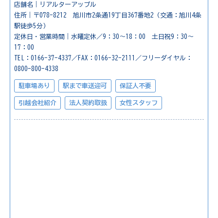
店舗名｜リアルターアップル
住所｜〒078-8212 旭川市2条通19丁目367番地2（交通：旭川4条
駅徒歩5分）
定休日・営業時間｜水曜定休／9：30～18：00 土日祝9：30～
17：00
TEL：0166-37-4337／FAX：0166-32-2111／フリーダイヤル：
0800-800-4338
駐車場あり
駅まで車送迎可
保証人不要
引越会社紹介
法人契約取扱
女性スタッフ