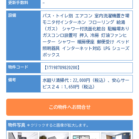
更新手数料
-
設備
バス・トイレ別
エアコン
室内洗濯機置き場
モニタ付インターホン
フローリング
給湯
（ガス）
シャワー付洗面化粧台
駐輪場あり
ガスコンロ設置可
押入
冷房
灯油ファンヒ
ーター
シャワー
暖房便座
郵便受け
ベッド
照明器具
インターネット対応
LPG
シューズ
ボックス
物件コード
【17198789820200】
備考
水廻り清掃代：22,000円（税込）、安心サー
ビス２４：1,650円（税込）
この物件へお問合せ
物件写真
＊クリックすると画像が拡大します。