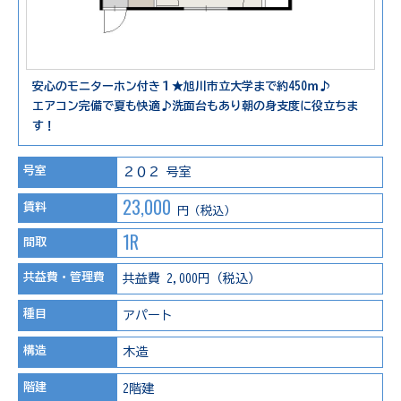
安心のモニターホン付き１★旭川市立大学まで約450ｍ♪
エアコン完備で夏も快適♪洗面台もあり朝の身支度に役立ちま
す！
号室
２０２ 号室
23,000
賃料
円（税込）
1R
間取
共益費・管理費
共益費 2,000円（税込）
種目
アパート
構造
木造
階建
2階建