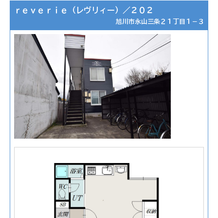
ｒｅｖｅｒｉｅ（レヴリィー）／２０２
旭川市永山三条２１丁目１－３