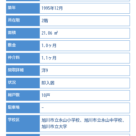
築年
1995年12月
所在階
2階
面積
21.06 m²
敷金
1.0ヶ月
仲介料
1.1ヶ月
間取詳細
洋9
状況
即入居
総戸数
10戸
駐車場
-
学校区
旭川市立永山小学校、旭川市立永山中学校、
旭川市立大学