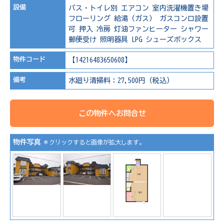
設備
バス・トイレ別
エアコン
室内洗濯機置き場
フローリング
給湯（ガス）
ガスコンロ設置
可
押入
冷房
灯油ファンヒーター
シャワー
郵便受け
照明器具
LPG
シューズボックス
物件コード
【14216483650608】
備考
水廻り清掃料：27,500円（税込）
この物件へお問合せ
物件写真
＊クリックすると画像が拡大します。