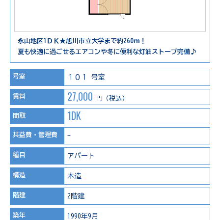
永山地区1ＤＫ★旭川市立大学まで約260ｍ！
夏も快適に過ごせるエアコンや冬に便利な灯油ストーブ完備♪
号室
１０１ 号室
27,000
賃料
円（税込）
1DK
間取
共益費・管理費
-
種目
アパート
構造
木造
階建
2階建
築年
1990年9月