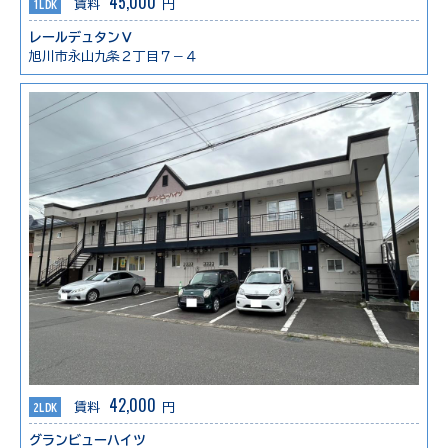
45,000
1LDK
賃料
円
レールデュタンⅤ
旭川市永山九条２丁目７－４
42,000
2LDK
賃料
円
グランビューハイツ