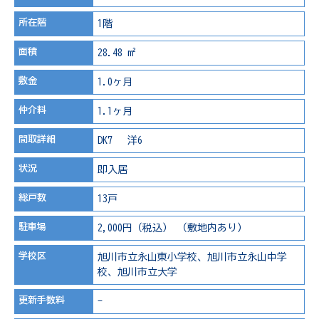
所在階
1階
面積
28.48 m²
敷金
1.0ヶ月
仲介料
1.1ヶ月
間取詳細
DK7 洋6
状況
即入居
総戸数
13戸
駐車場
2,000円（税込） （敷地内あり）
学校区
旭川市立永山東小学校、旭川市立永山中学
校、旭川市立大学
更新手数料
-