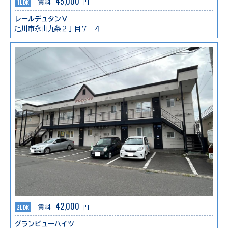
45,000
1LDK
賃料
円
レールデュタンⅤ
旭川市永山九条２丁目７－４
42,000
2LDK
賃料
円
グランビューハイツ