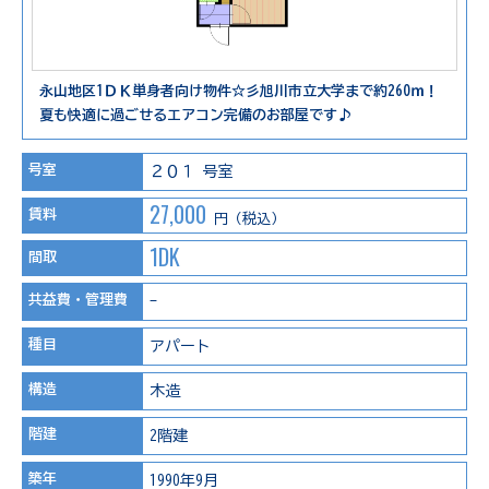
永山地区1ＤＫ単身者向け物件☆彡旭川市立大学まで約260ｍ！
夏も快適に過ごせるエアコン完備のお部屋です♪
号室
２０１ 号室
27,000
賃料
円（税込）
1DK
間取
共益費・管理費
-
種目
アパート
構造
木造
階建
2階建
築年
1990年9月