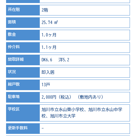
所在階
2階
面積
25.74 m²
敷金
1.0ヶ月
仲介料
1.1ヶ月
間取詳細
DK6.6 洋5.2
状況
即入居
総戸数
13戸
駐車場
2,000円（税込） （敷地内あり）
学校区
旭川市立永山東小学校、旭川市立永山中学
校、旭川市立大学
更新手数料
-