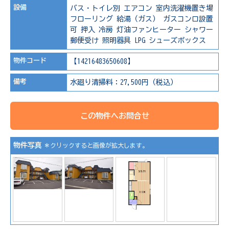
設備
バス・トイレ別
エアコン
室内洗濯機置き場
フローリング
給湯（ガス）
ガスコンロ設置
可
押入
冷房
灯油ファンヒーター
シャワー
郵便受け
照明器具
LPG
シューズボックス
物件コード
【14216483650608】
備考
水廻り清掃料：27,500円（税込）
この物件へお問合せ
物件写真
＊クリックすると画像が拡大します。