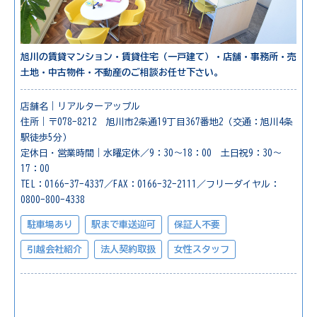
旭川の賃貸マンション・賃貸住宅（一戸建て）・店舗・事務所・売
土地・中古物件・不動産のご相談お任せ下さい。
店舗名｜リアルターアップル
住所｜〒078-8212 旭川市2条通19丁目367番地2（交通：旭川4条
駅徒歩5分）
定休日・営業時間｜水曜定休／9：30～18：00 土日祝9：30～
17：00
TEL：0166-37-4337／FAX：0166-32-2111／フリーダイヤル：
0800-800-4338
駐車場あり
駅まで車送迎可
保証人不要
引越会社紹介
法人契約取扱
女性スタッフ