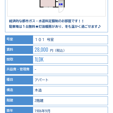
経済的な都市ガス・水道料定額制のお部屋です！！
駐車場は１台無料★灯油暖房があり、冬も温かく過ごせます♪
号室
１０１ 号室
28,000
賃料
円（税込）
1LDK
間取
共益費・管理費
-
種目
アパート
構造
木造
階建
2階建
築年
1986年9月