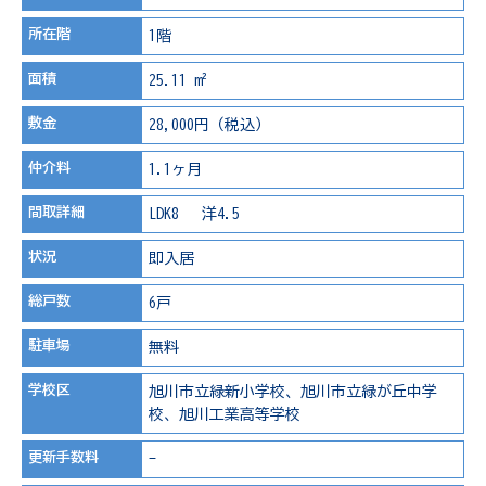
所在階
1階
面積
25.11 m²
敷金
28,000円（税込）
仲介料
1.1ヶ月
間取詳細
LDK8 洋4.5
状況
即入居
総戸数
6戸
駐車場
無料
学校区
旭川市立緑新小学校、旭川市立緑が丘中学
校、旭川工業高等学校
更新手数料
-