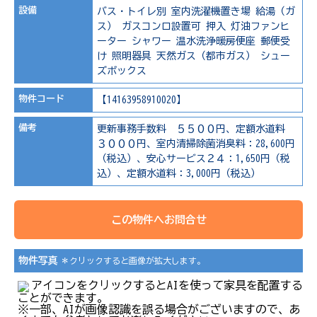
設備
バス・トイレ別
室内洗濯機置き場
給湯（ガ
ス）
ガスコンロ設置可
押入
灯油ファンヒ
ーター
シャワー
温水洗浄暖房便座
郵便受
け
照明器具
天然ガス（都市ガス）
シュー
ズボックス
物件コード
【14163958910020】
備考
更新事務手数料 ５５００円、定額水道料
３０００円、室内清掃除菌消臭料：28,600円
（税込）、安心サービス２４：1,650円（税
込）、定額水道料：3,000円（税込）
この物件へお問合せ
物件写真
＊クリックすると画像が拡大します。
アイコンをクリックするとAIを使って家具を配置する
ことができます。
※一部、AIが画像認識を誤る場合がございますので、あ