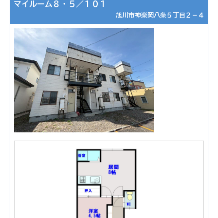
マイルーム８・５／１０１
旭川市神楽岡八条５丁目２－４