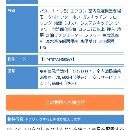
設備
バス・トイレ別
エアコン
室内洗濯機置き場
モニタ付インターホン
ガスキッチン
フロー
リング
給湯（ガス）
システムキッチン
シ
ャワー付洗面化粧台
コンロ2口以上
押入
冷
房
灯油ファンヒーター
シャワー
独立洗面
所
温水洗浄暖房便座
郵便受け
照明器具
LPG
物件コード
【17478723480867】
備考
更新事務手数料 ５５００円、室内清掃除菌
消臭料：28,600円（税込）、安心サービス２
４：1,650円（税込）
この物件へお問合せ
物件写真
＊クリックすると画像が拡大します。
アイコンをクリックするとAIを使って家具を配置する