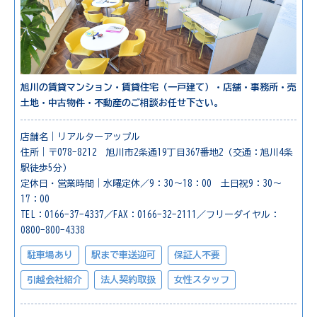
旭川の賃貸マンション・賃貸住宅（一戸建て）・店舗・事務所・売
土地・中古物件・不動産のご相談お任せ下さい。
店舗名｜リアルターアップル
住所｜〒078-8212 旭川市2条通19丁目367番地2（交通：旭川4条
駅徒歩5分）
定休日・営業時間｜水曜定休／9：30～18：00 土日祝9：30～
17：00
TEL：0166-37-4337／FAX：0166-32-2111／フリーダイヤル：
0800-800-4338
駐車場あり
駅まで車送迎可
保証人不要
引越会社紹介
法人契約取扱
女性スタッフ