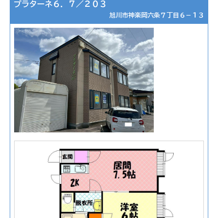
プラターネ６．７／２０３
旭川市神楽岡六条７丁目６－１３