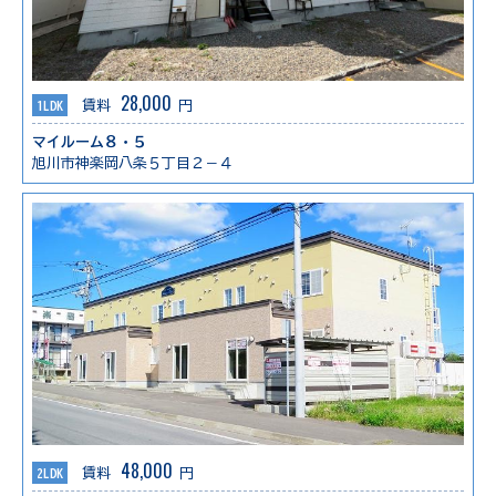
28,000
1LDK
賃料
円
マイルーム８・５
旭川市神楽岡八条５丁目２－４
48,000
2LDK
賃料
円