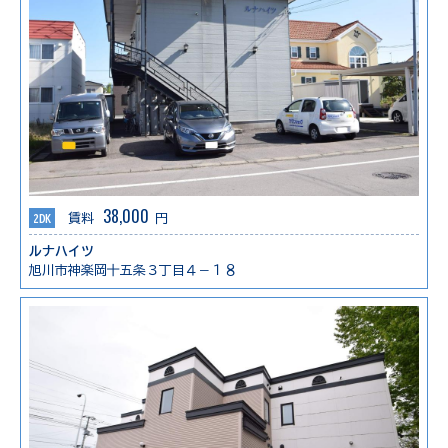
38,000
2DK
賃料
円
ルナハイツ
旭川市神楽岡十五条３丁目４－１８