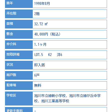
築年
1998年8月
所在階
2階
面積
32.72 m²
敷金
40,000円（税込）
仲介料
1.1ヶ月
間取詳細
LD7.5 K2 洋6
状況
即入居
総戸数
6戸
駐車場
無料
学校区
旭川市立緑新小学校、旭川市立緑が丘中学
校、旭川工業高等学校
更新手数料
-