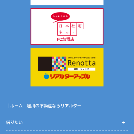
｜ホーム｜旭川の不動産ならリアルター
借りたい
開