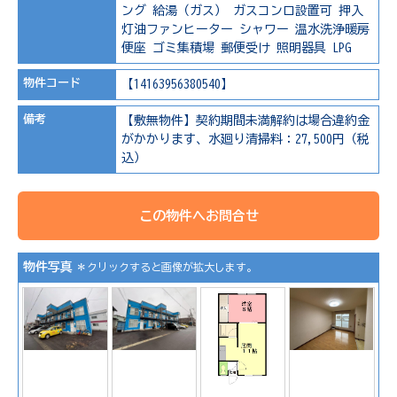
ング
給湯（ガス）
ガスコンロ設置可
押入
灯油ファンヒーター
シャワー
温水洗浄暖房
便座
ゴミ集積場
郵便受け
照明器具
LPG
物件コード
【14163956380540】
備考
【敷無物件】契約期間未満解約は場合違約金
がかかります、水廻り清掃料：27,500円（税
込）
この物件へお問合せ
物件写真
＊クリックすると画像が拡大します。