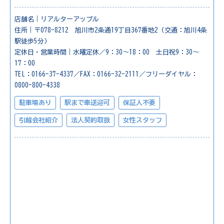
店舗名｜リアルターアップル
住所｜〒078-8212 旭川市2条通19丁目367番地2（交通：旭川4条
駅徒歩5分）
定休日・営業時間｜水曜定休／9：30～18：00 土日祝9：30～
17：00
TEL：0166-37-4337／FAX：0166-32-2111／フリーダイヤル：
0800-800-4338
駐車場あり
駅まで車送迎可
保証人不要
引越会社紹介
法人契約取扱
女性スタッフ