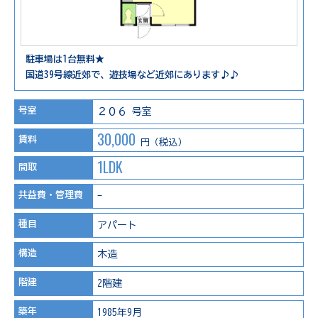
駐車場は1台無料★
国道39号線近郊で、遊技場など近郊にあります♪♪
号室
２０６ 号室
30,000
賃料
円（税込）
1LDK
間取
共益費・管理費
-
種目
アパート
構造
木造
階建
2階建
築年
1985年9月