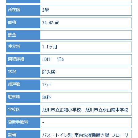
所在階
2階
面積
34.42 m²
敷金
仲介料
1.1ヶ月
間取詳細
LD11 洋6
状況
即入居
総戸数
12戸
駐車場
無料
学校区
旭川市立正和小学校、旭川市立永山南中学校
更新手数料
-
設備
バス・トイレ別
室内洗濯機置き場
フローリ