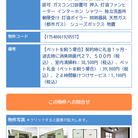
談可
ガスコンロ設置可
押入
灯油ファンヒ
ーター
インターホン
シャワー
独立洗面所
郵便受け
灯油ボイラー
照明器具
天然ガス
（都市ガス）
シューズボックス
物置
物件コード
【17540061920557】
備考
【ペットを飼う場合】契約時に礼金１ヶ月・
退去時に消臭除菌代２７，５００円（税
込）、室内清掃料：38,500円（税込）、ペッ
ト礼金（ペットを飼う場合）：39,000円（税
込）、２４時間駆けつけサービス：1,100円
（税込）
この物件へお問合せ
物件写真
＊クリックすると画像が拡大します。