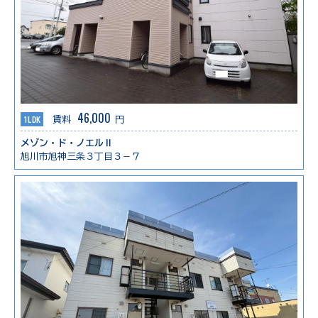
46,000
1LDK
賃料
円
メゾン・ド・ノエルⅡ
旭川市旭神三条３丁目３－７