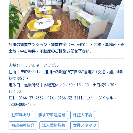
旭川の賃貸マンション・賃貸住宅（一戸建て）・店舗・事務所・売
土地・中古物件・不動産のご相談お任せ下さい。
店舗名｜リアルターアップル
住所｜〒078-8212 旭川市2条通19丁目367番地2（交通：旭川4条
駅徒歩5分）
定休日・営業時間｜水曜定休／9：30～18：00 土日祝9：30～
17：00
TEL：0166-37-4337／FAX：0166-32-2111／フリーダイヤル：
0800-800-4338
駐車場あり
駅まで車送迎可
保証人不要
引越会社紹介
法人契約取扱
女性スタッフ