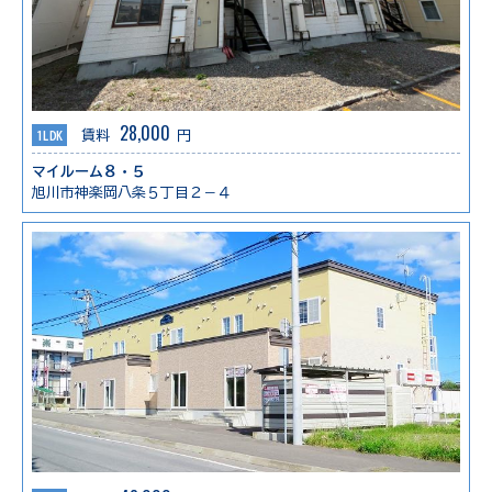
28,000
1LDK
賃料
円
マイルーム８・５
旭川市神楽岡八条５丁目２－４