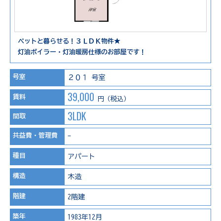
ペットと暮らせる！３ＬＤＫ物件★
灯油ボイラー・灯油暖房仕様のお部屋です！
号室
２０１ 号室
39,000
賃料
円（税込）
3LDK
間取
共益費・管理費
-
種目
アパート
構造
木造
階建
2階建
築年
1983年12月