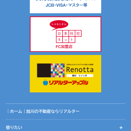
｜ホーム｜旭川の不動産ならリアルター
借りたい
開