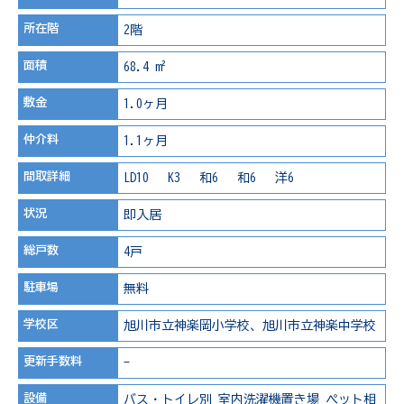
所在階
2階
面積
68.4 m²
敷金
1.0ヶ月
仲介料
1.1ヶ月
間取詳細
LD10 K3 和6 和6 洋6
状況
即入居
総戸数
4戸
駐車場
無料
学校区
旭川市立神楽岡小学校、旭川市立神楽中学校
更新手数料
-
設備
バス・トイレ別
室内洗濯機置き場
ペット相