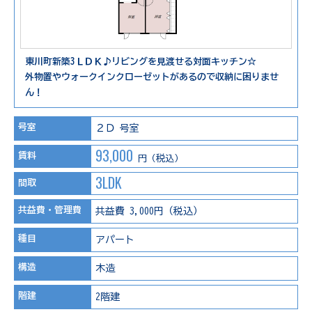
東川町新築3ＬＤＫ♪リビングを見渡せる対面キッチン☆
外物置やウォークインクローゼットがあるので収納に困りませ
ん！
号室
２Ｄ 号室
93,000
賃料
円（税込）
3LDK
間取
共益費・管理費
共益費 3,000円（税込）
種目
アパート
構造
木造
階建
2階建