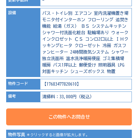
更新手数料
-
設備
バス・トイレ別
エアコン
室内洗濯機置き場
モニタ付インターホン
フローリング
追焚き
機能
給湯（ガス）
ＢＳ
システムキッチン
シャワー付洗面化粧台
駐輪場あり
ウォーク
インクロゼット
ＣＳ
コンロ2口以上
ＩＨク
ッキングヒータ
クローゼット
冷房
ガスフ
ァンヒーター
24時間換気システム
シャワー
独立洗面所
温水洗浄暖房便座
ゴミ集積場
暖房
バス1坪以上
郵便受け
照明器具
LPG
対面キッチン
シューズボックス
物置
物件コード
【17683477820610】
備考
清掃料：33,000円（税込）
この物件へお問合せ
物件写真
＊クリックすると画像が拡大します。