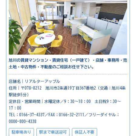
旭川の賃貸マンション・賃貸住宅（一戸建て）・店舗・事務所・売
土地・中古物件・不動産のご相談お任せ下さい。
店舗名｜リアルターアップル
住所｜〒078-8212 旭川市2条通19丁目367番地2（交通：旭川4条
駅徒歩5分）
定休日・営業時間｜水曜定休／9：30～18：00 土日祝9：30～
17：00
TEL：0166-37-4337／FAX：0166-32-2111／フリーダイヤル：
0800-800-4338
駐車場あり
駅まで車送迎可
保証人不要