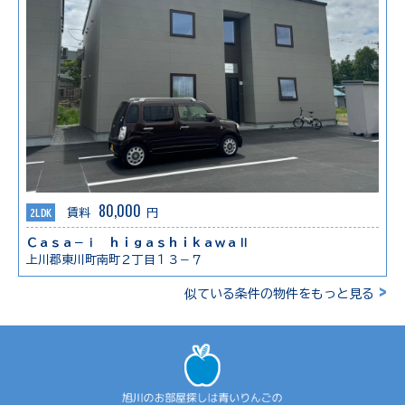
80,000
2LDK
賃料
円
Ｃａｓａ－ⅰ ｈｉｇａｓｈｉｋａｗａⅡ
上川郡東川町南町２丁目１３－７
>
似ている条件の物件をもっと見る