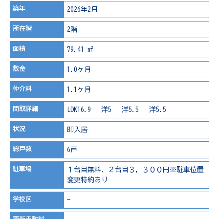
築年
2026年2月
所在階
2階
面積
79.41 m²
敷金
1.0ヶ月
仲介料
1.1ヶ月
間取詳細
LDK16.9 洋5 洋5.5 洋5.5
状況
即入居
総戸数
6戸
駐車場
１台目無料、２台目３，３００円※駐車位置
変更特約あり
学校区
-