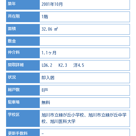
築年
2001年10月
所在階
1階
面積
32.06 m²
敷金
仲介料
1.1ヶ月
間取詳細
LD6.2 K2.3 洋4.5
状況
即入居
総戸数
8戸
駐車場
無料
学校区
旭川市立緑が丘小学校、旭川市立緑が丘中学
校、旭川医科大学
更新手数料
-