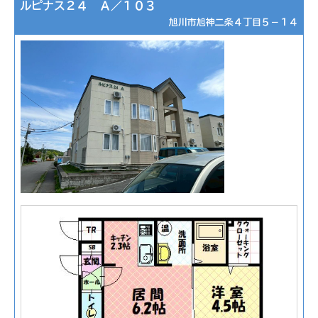
ルピナス２４ Ａ／１０３
旭川市旭神二条４丁目５－１４