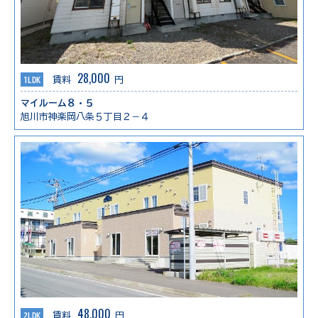
28,000
1LDK
賃料
円
マイルーム８・５
旭川市神楽岡八条５丁目２－４
48,000
2LDK
賃料
円