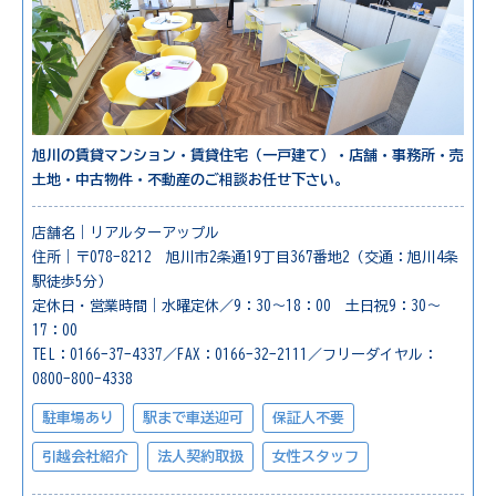
旭川の賃貸マンション・賃貸住宅（一戸建て）・店舗・事務所・売
土地・中古物件・不動産のご相談お任せ下さい。
店舗名｜リアルターアップル
住所｜〒078-8212 旭川市2条通19丁目367番地2（交通：旭川4条
駅徒歩5分）
定休日・営業時間｜水曜定休／9：30～18：00 土日祝9：30～
17：00
TEL：0166-37-4337／FAX：0166-32-2111／フリーダイヤル：
0800-800-4338
駐車場あり
駅まで車送迎可
保証人不要
引越会社紹介
法人契約取扱
女性スタッフ