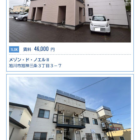
46,000
1LDK
賃料
円
メゾン・ド・ノエルⅡ
旭川市旭神三条３丁目３－７