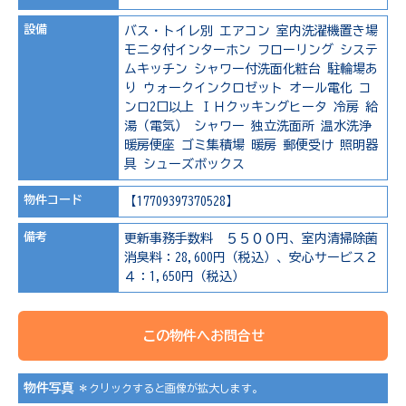
設備
バス・トイレ別
エアコン
室内洗濯機置き場
モニタ付インターホン
フローリング
システ
ムキッチン
シャワー付洗面化粧台
駐輪場あ
り
ウォークインクロゼット
オール電化
コ
ンロ2口以上
ＩＨクッキングヒータ
冷房
給
湯（電気）
シャワー
独立洗面所
温水洗浄
暖房便座
ゴミ集積場
暖房
郵便受け
照明器
具
シューズボックス
物件コード
【17709397370528】
備考
更新事務手数料 ５５００円、室内清掃除菌
消臭料：28,600円（税込）、安心サービス２
４：1,650円（税込）
この物件へお問合せ
物件写真
＊クリックすると画像が拡大します。