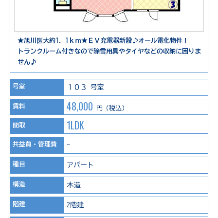
★旭川医大約1．1ｋｍ★ＥＶ充電器新設♪オール電化物件！
トランクルーム付きなので除雪用具やタイヤなどの収納に困りま
せん♪
号室
１０３ 号室
48,000
賃料
円（税込）
1LDK
間取
共益費・管理費
-
種目
アパート
構造
木造
階建
2階建