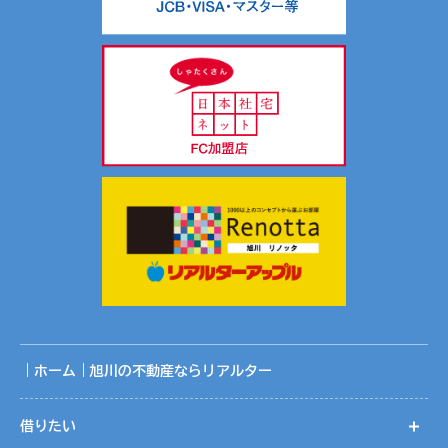
｜ホーム｜旭川の不動産ならリアルター
借りたい
開