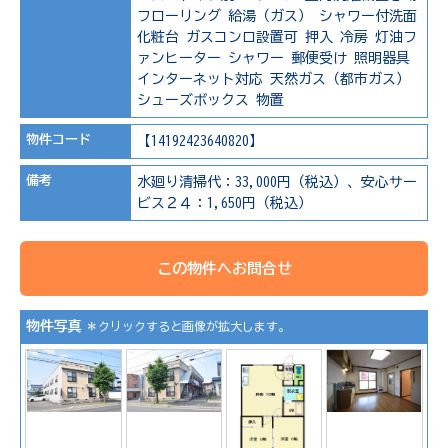
フローリング
給湯（ガス）
シャワー付洗面
化粧台
ガスコンロ設置可
押入
冷房
灯油フ
ァンヒーター
シャワー
郵便受け
照明器具
インターネット対応
天然ガス（都市ガス）
シューズボックス
物置
物件コード
【14192423640820】
備考
水廻り清掃代：33,000円（税込）、安心サー
ビス２４：1,650円（税込）
この物件へお問合せ
物件写真
＊クリックすると画像が拡大します。