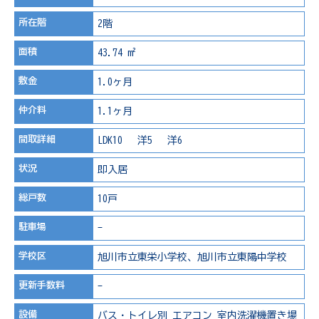
所在階
2階
面積
43.74 m²
敷金
1.0ヶ月
仲介料
1.1ヶ月
間取詳細
LDK10 洋5 洋6
状況
即入居
総戸数
10戸
駐車場
-
学校区
旭川市立東栄小学校、旭川市立東陽中学校
更新手数料
-
設備
バス・トイレ別
エアコン
室内洗濯機置き場