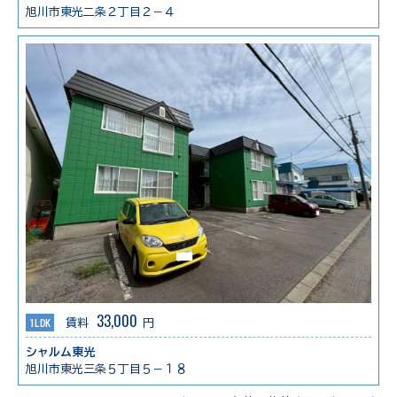
旭川市東光二条２丁目２－４
33,000
1LDK
賃料
円
シャルム東光
旭川市東光三条５丁目５－１８