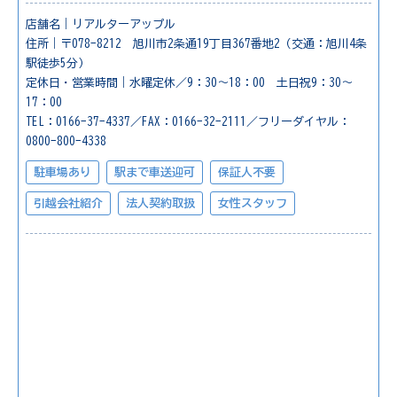
店舗名｜リアルターアップル
住所｜〒078-8212 旭川市2条通19丁目367番地2（交通：旭川4条
駅徒歩5分）
定休日・営業時間｜水曜定休／9：30～18：00 土日祝9：30～
17：00
TEL：0166-37-4337／FAX：0166-32-2111／フリーダイヤル：
0800-800-4338
駐車場あり
駅まで車送迎可
保証人不要
引越会社紹介
法人契約取扱
女性スタッフ