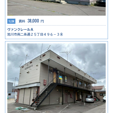
38,000
1LDK
賃料
円
ヴァンクレールＡ
旭川市南二条通２５丁目４９６－３８