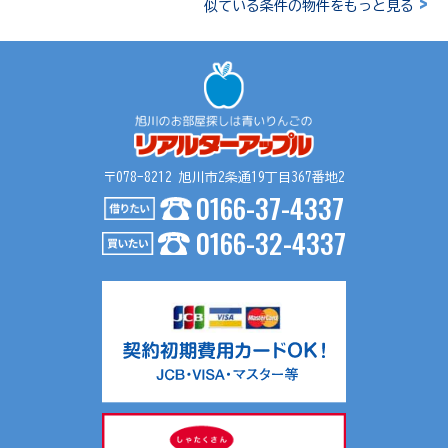
>
似ている条件の物件をもっと見る
〒078-8212 旭川市2条通19丁目367番地2
0166-37-4337
0166-32-4337