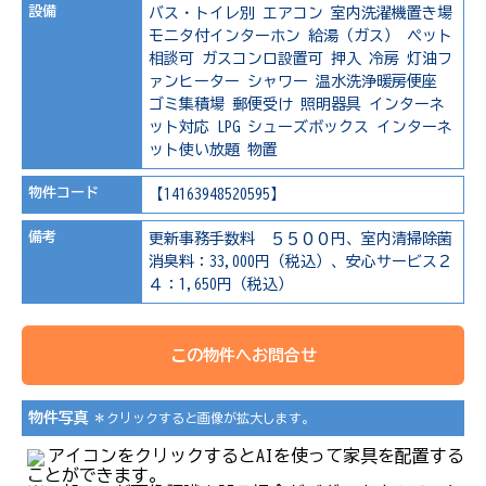
設備
バス・トイレ別
エアコン
室内洗濯機置き場
モニタ付インターホン
給湯（ガス）
ペット
相談可
ガスコンロ設置可
押入
冷房
灯油フ
ァンヒーター
シャワー
温水洗浄暖房便座
ゴミ集積場
郵便受け
照明器具
インターネ
ット対応
LPG
シューズボックス
インターネ
ット使い放題
物置
物件コード
【14163948520595】
備考
更新事務手数料 ５５００円、室内清掃除菌
消臭料：33,000円（税込）、安心サービス２
４：1,650円（税込）
この物件へお問合せ
物件写真
＊クリックすると画像が拡大します。
アイコンをクリックするとAIを使って家具を配置する
ことができます。