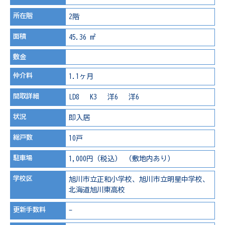
所在階
2階
面積
45.36 m²
敷金
仲介料
1.1ヶ月
間取詳細
LD8 K3 洋6 洋6
状況
即入居
総戸数
10戸
駐車場
1,000円（税込） （敷地内あり）
学校区
旭川市立正和小学校、旭川市立明星中学校、
北海道旭川東高校
更新手数料
-