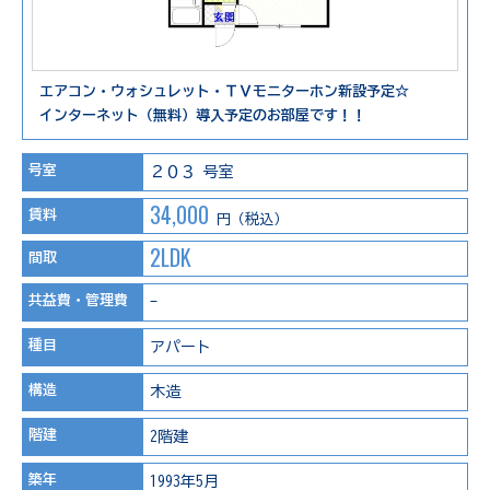
エアコン・ウォシュレット・ＴＶモニターホン新設予定☆
インターネット（無料）導入予定のお部屋です！！
号室
２０３ 号室
34,000
賃料
円（税込）
2LDK
間取
共益費・管理費
-
種目
アパート
構造
木造
階建
2階建
築年
1993年5月