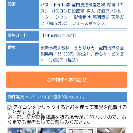
設備
バス・トイレ別
室内洗濯機置き場
給湯（ガ
ス）
ガスコンロ設置可
押入
灯油ファンヒ
ーター
シャワー
郵便受け
照明器具
天然ガ
ス（都市ガス）
シューズボックス
物件コード
【14163953450823】
備考
更新事務手数料 ５５００円、室内清掃除菌
消臭料：33,000円（税込）、安心サービス２
４：1,650円（税込）
この物件へお問合せ
物件写真
＊クリックすると画像が拡大します。
アイコンをクリックするとAIを使って家具を配置する
ことができます。
※一部、AIが画像認識を誤る場合がございますので、あ
くまでも参考としてお楽しみください。