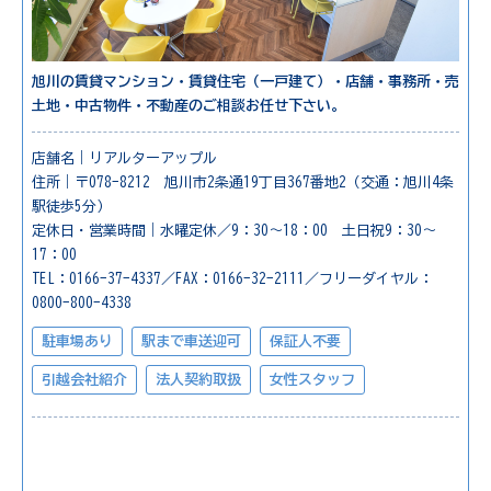
旭川の賃貸マンション・賃貸住宅（一戸建て）・店舗・事務所・売
土地・中古物件・不動産のご相談お任せ下さい。
店舗名｜リアルターアップル
住所｜〒078-8212 旭川市2条通19丁目367番地2（交通：旭川4条
駅徒歩5分）
定休日・営業時間｜水曜定休／9：30～18：00 土日祝9：30～
17：00
TEL：0166-37-4337／FAX：0166-32-2111／フリーダイヤル：
0800-800-4338
駐車場あり
駅まで車送迎可
保証人不要
引越会社紹介
法人契約取扱
女性スタッフ