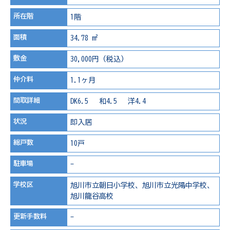
所在階
1階
面積
34.78 m²
敷金
30,000円（税込）
仲介料
1.1ヶ月
間取詳細
DK6.5 和4.5 洋4.4
状況
即入居
総戸数
10戸
駐車場
-
学校区
旭川市立朝日小学校、旭川市立光陽中学校、
旭川龍谷高校
更新手数料
-