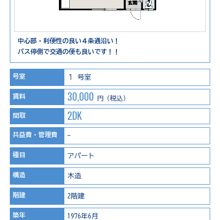
中心部・利便性の良い４条通沿い！
バス停側で交通の便も良いです！！
号室
１ 号室
30,000
賃料
円（税込）
2DK
間取
共益費・管理費
-
種目
アパート
構造
木造
階建
2階建
築年
1976年6月