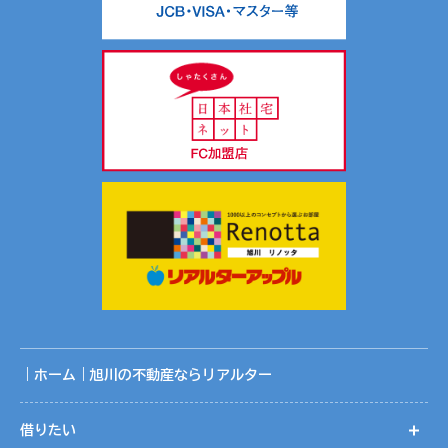
｜ホーム｜旭川の不動産ならリアルター
借りたい
開